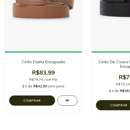
Cinto Fivela Encapada
Cinto De Couro 
Enca
R$83,99
R$7
R$79,79
com
Pix
R$73,1
2
x de
R$42,00
sem juros
2
x de
R$38,
COMPRAR
COMPRAR