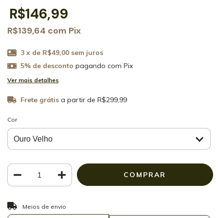
R$146,99
R$139,64
com
Pix
3
x de
R$49,00
sem juros
5% de desconto
pagando com Pix
Ver mais detalhes
Frete grátis
a partir de
R$299,99
Cor
ALTERAR CEP
Entregas para o CEP:
Meios de envio