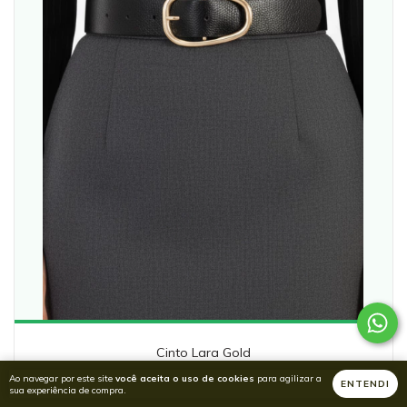
Cinto Lara Gold
Ao navegar por este site
você aceita o uso de cookies
para agilizar a
R$129,99
ENTENDI
sua experiência de compra.