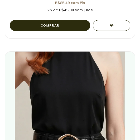
R$85,49
com
Pix
2
x de
R$45,00
sem juros
COMPRAR