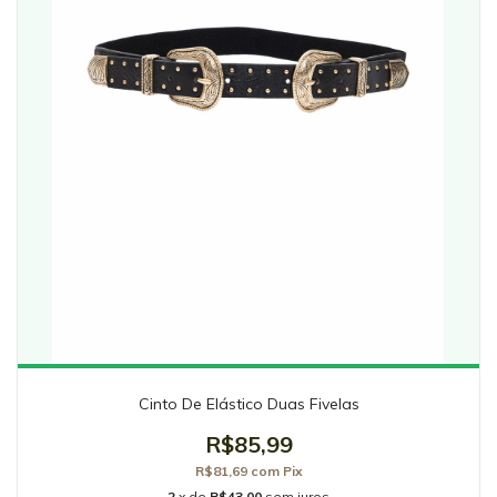
Cinto De Elástico Duas Fivelas
R$85,99
R$81,69
com
Pix
2
x de
R$43,00
sem juros