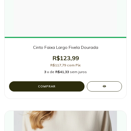
Cinto Faixa Largo Fivela Dourada
R$123,99
R$117,79
com
Pix
3
x de
R$41,33
sem juros
COMPRAR