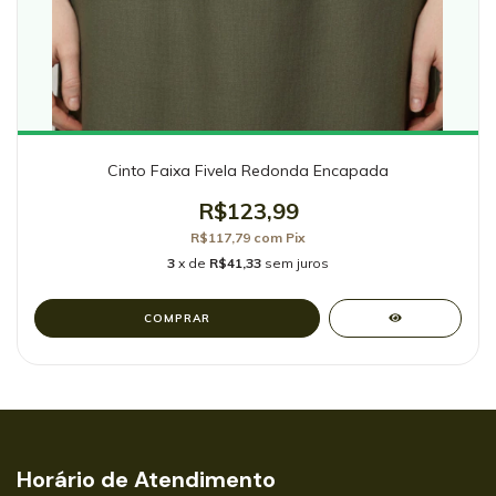
Cinto Faixa Fivela Redonda Encapada
R$123,99
R$117,79
com
Pix
3
x de
R$41,33
sem juros
COMPRAR
Horário de Atendimento