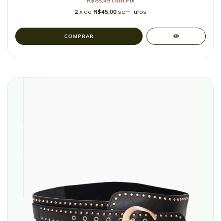
R$85,49
com
Pix
2
x de
R$45,00
sem juros
COMPRAR