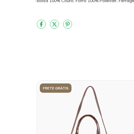
-Bolsa 100% Couro, Forro 100% Poliester, Ferra
FRETE GRÁTIS