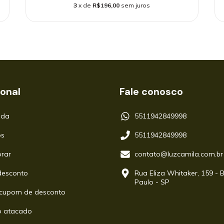
3
x de
R$196,00
sem juros
ional
Fale conosco
oda
5511942849998
s
5511942849998
rar
contato@luzcamila.com.br
esconto
Rua Eliza Whitaker, 159 - 
Paulo - SP
cupom de desconto
 atacado