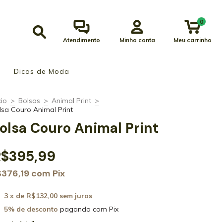
0
Atendimento
Minha conta
Meu carrinho
Dicas de Moda
cio
>
Bolsas
>
Animal Print
>
lsa Couro Animal Print
olsa Couro Animal Print
R$395,99
$376,19
com
Pix
3
x de
R$132,00
sem juros
5% de desconto
pagando com Pix