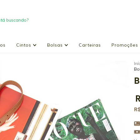
ços
Cintos
Bolsas
Carteiras
Promoções
Iní
Bo
B
R