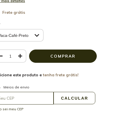
 mais detalhes
Frete grátis
r
icione este produto e
tenha frete grátis!
ALTERAR CEP
regas para o CEP:
Meios de envio
CALCULAR
o sei meu CEP