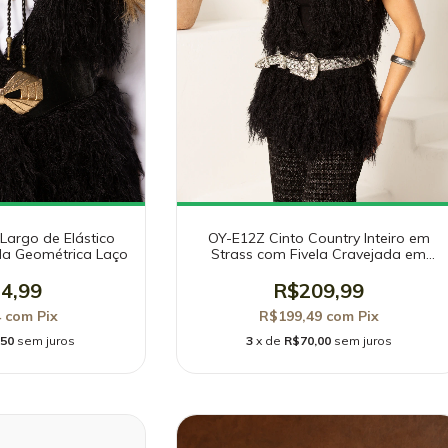
Largo de Elástico
OY-E12Z Cinto Country Inteiro em
da Geométrica Laço
Strass com Fivela Cravejada em
Pedrarias
4,99
R$209,99
4
com
Pix
R$199,49
com
Pix
,50
sem juros
3
x de
R$70,00
sem juros