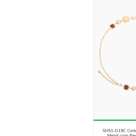
SH51-D19C Cint
Metal com Pe