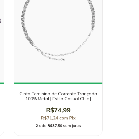
Cinto Feminino de Corrente Trançada
100% Metal | Estilo Casual Chic |
Cintura Marcada | SH45-A10C
R$74,99
R$71,24
com
Pix
2
x de
R$37,50
sem juros