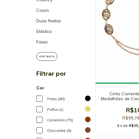
Couro
Duas fivelas
Elástico
Faixa
VER MAIS
Filtrar por
Cor
Cinto Corrent
Medalhões de Cava
Preto (80)
Country | Metal 
R$1
Palha (1)
R$99,7
Caramelo (75)
3
x de
R$35
Chocolate (5)