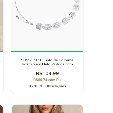
SH55-C505C Cinto de Corrente
Boêmio em Meta Vintage com
Pedras Resinadas
R$104,99
R$99,74
com
Pix
3
x de
R$35,00
sem juros