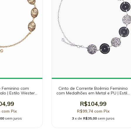
e Feminino com
Cinto de Corrente Boêmio Feminino
lo | Estilo Western
com Medalhões em Metal e PU | Estilo
Zamak | SH47-A200C
Country | SH52-D164C
04,99
R$104,99
4
com
Pix
R$99,74
com
Pix
,00
sem juros
3
x de
R$35,00
sem juros