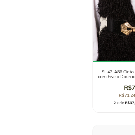
SH42-A86 Cinto 
com Fivela Doura
R$7
R$71,2
2
x de
R$37