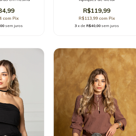
34,99
R$119,99
24
com
Pix
R$113,99
com
Pix
,00
sem juros
3
x de
R$40,00
sem juros