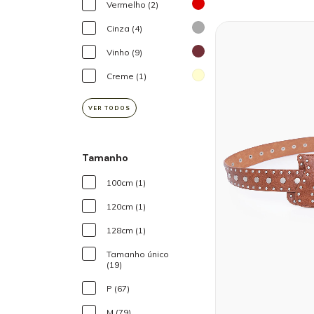
Vermelho (2)
Cinza (4)
Vinho (9)
Creme (1)
VER TODOS
Tamanho
100cm (1)
120cm (1)
128cm (1)
Tamanho único
(19)
P (67)
M (79)