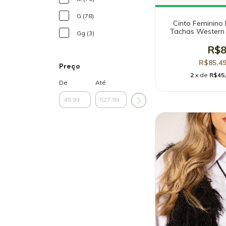
G (78)
Cinto Feminino
Tachas Western 
Gg (3)
R$8
R$85,4
Preço
2
x de
R$45
De
Até