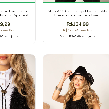
 Faixa Largo com
SH52-C98 Cinto Largo Elástico Estilo
Boêmio Ajustável
Boêmio com Tachas e Fivela
9,99
R$134,99
9
com
Pix
R$128,24
com
Pix
,00
sem juros
3
x de
R$45,00
sem juros