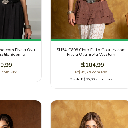
no com Fivela Oval
SH54-C808 Cinto Estilo Country com
Estilo Boêmio
Fivela Oval Bota Western
9,99
R$104,99
9
com
Pix
R$99,74
com
Pix
3
x de
R$35,00
sem juros